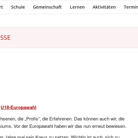
rt
Schule
Gemeinschaft
Lernen
Aktivitäten
Termin
SSE
U18-Europawahl
senen, die „Profis“, die Erfahrenen. Das können auch wir, die
iums. Vor der Europawahl haben wir das nun erneut bewiesen.
ar Jahre mal sein Kreuz zu setzen. Wichtig ist auch, sich zu