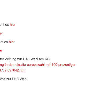
geht es
hier
er
eht es
hier
er
arter Zeitung zur U18-Wahl am KG:
bung-in-demokratie-europawahl-mit-100-prozentiger-
87c7f697042.html
Infos zur U18-Wahl