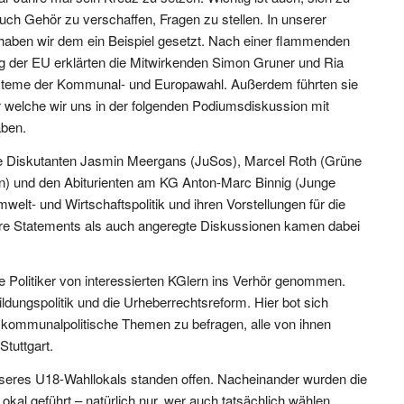
auch Gehör zu verschaffen, Fragen zu stellen. In unserer
 haben wir dem ein Beispiel gesetzt. Nach einer flammenden
 der EU erklärten die Mitwirkenden Simon Gruner und Ria
steme der Kommunal- und Europawahl. Außerdem führten sie
 welche wir uns in der folgenden Podiumsdiskussion mit
aben.
ie Diskutanten Jasmin Meergans (JuSos), Marcel Roth (Grüne
n) und den Abiturienten am KG Anton-Marc Binnig (Junge
lt- und Wirtschaftspolitik und ihren Vorstellungen für die
are Statements als auch angeregte Diskussionen kamen dabei
 Politiker von interessierten KGlern ins Verhör genommen.
dungspolitik und die Urheberrechtsreform. Hier bot sich
r kommunalpolitische Themen zu befragen, alle von ihnen
Stuttgart.
nseres U18-Wahllokals standen offen. Nacheinander wurden die
kal geführt – natürlich nur, wer auch tatsächlich wählen