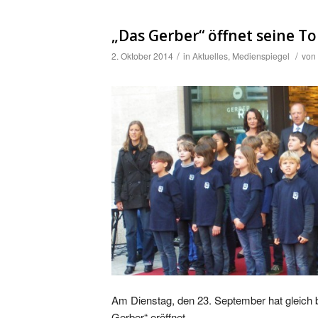
„Das Gerber“ öffnet seine To
/
/
2. Oktober 2014
in
Aktuelles
,
Medienspiegel
von
Am Dienstag, den 23. September hat gleich
Gerber“ eröffnet.