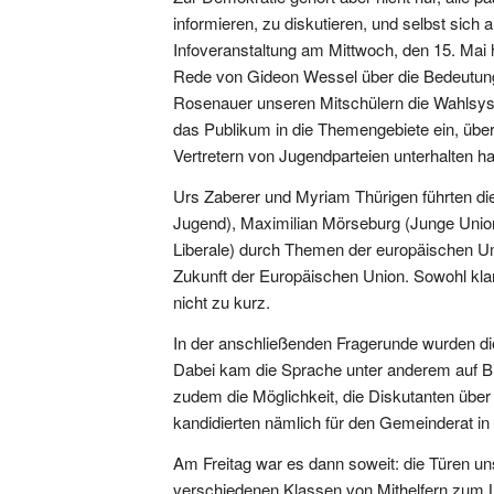
informieren, zu diskutieren, und selbst sich 
Infoveranstaltung am Mittwoch, den 15. Mai
Rede von Gideon Wessel über die Bedeutung
Rosenauer unseren Mitschülern die Wahlsy
das Publikum in die Themengebiete ein, über
Vertretern von Jugendparteien unterhalten h
Urs Zaberer und Myriam Thürigen führten d
Jugend), Maximilian Mörseburg (Junge Unio
Liberale) durch Themen der europäischen Umwe
Zukunft der Europäischen Union. Sowohl kl
nicht zu kurz.
In der anschließenden Fragerunde wurden die
Dabei kam die Sprache unter anderem auf Bil
zudem die Möglichkeit, die Diskutanten übe
kandidierten nämlich für den Gemeinderat in 
Am Freitag war es dann soweit: die Türen u
verschiedenen Klassen von Mithelfern zum Lo