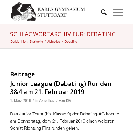
SCHLAGWORTARCHIV FÜR: DEBATING
Du bist hier:
Startseite
/
Aktuelles
/
Debating
Beiträge
Junior League (Debating) Runden
3&4 am 21. Februar 2019
/
/
1. März 2019
in
Aktuelles
von
KG
Das Junior Team (bis Klasse 9) der Debating-AG konnte
am Donnerstag, dem 21. Februar 2019 einen weiteren
Schritt Richtung Finalrunden gehen.