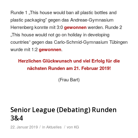
Runde 1 „This house would ban all plastic bottles and
plastic packaging” gegen das Andreae-Gymnasium
Herrenberg konnte mit 3:0
gewonnen
werden. Runde 2
„This house would not go on holiday in developing
countries“ gegen das Carlo-Schmid-Gymnasium Tübingen
wurde mit 1:2
gewonnen
.
Herzlichen Glückwunsch und viel Erfolg für die
nächsten Runden am 21. Februar 2019!
(Frau Bart)
Senior League (Debating) Runden
3&4
/
/
22. Januar 2019
in
Aktuelles
von
KG