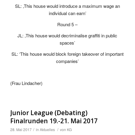
SL: ‚This house would introduce a maximum wage an
individual can earn’
Round 5 –
JL: ‚This house would decriminalise graffiti in public
spaces’
SL: ‘This house would block foreign takeover of important
companies’
(Frau Lindacher)
Junior League (Debating)
Finalrunden 19.-21. Mai 2017
/
/
28. Mai 2017
in
Aktuelles
von
KG