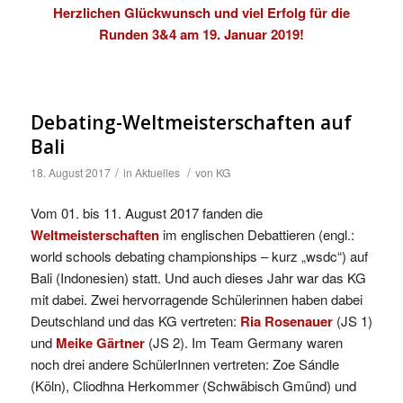
Herzlichen Glückwunsch und viel Erfolg für die
Runden 3&4 am 19. Januar 2019!
Debating-Weltmeisterschaften auf
Bali
/
/
18. August 2017
in
Aktuelles
von
KG
Vom 01. bis 11. August 2017 fanden die
Weltmeisterschaften
im englischen Debattieren (engl.:
world schools debating championships – kurz „wsdc“) auf
Bali (Indonesien) statt. Und auch dieses Jahr war das KG
mit dabei. Zwei hervorragende Schülerinnen haben dabei
Deutschland und das KG vertreten:
Ria Rosenauer
(JS 1)
und
Meike Gärtner
(JS 2). Im Team Germany waren
noch drei andere SchülerInnen vertreten: Zoe Sándle
(Köln), Cliodhna Herkommer (Schwäbisch Gmünd) und