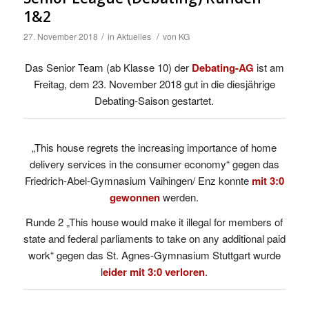
1&2
/
/
27. November 2018
in
Aktuelles
von
KG
Das Senior Team (ab Klasse 10) der
Debating-AG
ist am
Freitag, dem 23. November 2018 gut in die diesjährige
Debating-Saison gestartet.
„This house regrets the increasing importance of home
delivery services in the consumer economy“ gegen das
Friedrich-Abel-Gymnasium Vaihingen/ Enz konnte
mit 3:0
gewonnen
werden.
Runde 2 „This house would make it illegal for members of
state and federal parliaments to take on any additional paid
work“ gegen das St. Agnes-Gymnasium Stuttgart wurde
l
eider mit 3:0 verloren
.