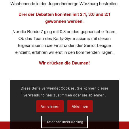
Wochenende in der Jugendherberge Würzburg bestreiten.
Drei der Debatten konnten mit 2:1, 3:0 und 2:1
gewonnen werden.
Nur die Runde 7 ging mit 0:3 an das gegnerische Team.
Ob das Team des Karls-Gymnasiums mit diesen
Ergebnissen in die Finalrunden der Senior League
einzieht, erfahren wir erst in den kommenden Tagen.
Wir drücken die Daumen!
Diese Seite verwendet Cookies. Sie können dieser
2
3
1
Seite 1 von 3
Verwendung hier zustimmen oder sie ablehnen.
Annehmen
Ablehnen
Datenschutzerklärung