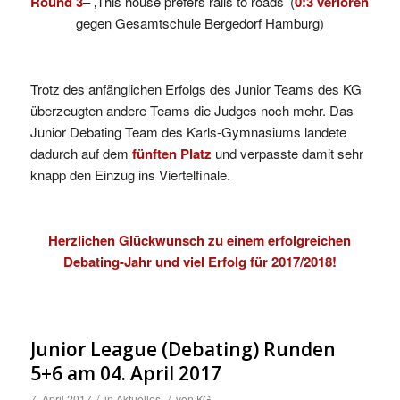
Round 3
– ‚This house prefers rails to roads’ (
0:3 verloren
gegen Gesamtschule Bergedorf Hamburg)
Trotz des anfänglichen Erfolgs des Junior Teams des KG
überzeugten andere Teams die Judges noch mehr. Das
Junior Debating Team des Karls-Gymnasiums landete
dadurch auf dem
fünften Platz
und verpasste damit sehr
knapp den Einzug ins Viertelfinale.
Herzlichen Glückwunsch zu einem erfolgreichen
Debating-Jahr und viel Erfolg für 2017/2018!
Junior League (Debating) Runden
5+6 am 04. April 2017
/
/
7. April 2017
in
Aktuelles
von
KG