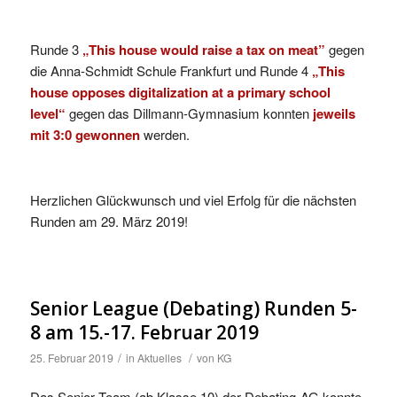
Runde 3
„This house would raise a tax on meat”
gegen
die Anna-Schmidt Schule Frankfurt und Runde 4
„This
house opposes digitalization at a primary school
level“
gegen das Dillmann-Gymnasium konnten
jeweils
mit 3:0 gewonnen
werden.
Herzlichen Glückwunsch und viel Erfolg für die nächsten
Runden am 29. März 2019!
Senior League (Debating) Runden 5-
8 am 15.-17. Februar 2019
/
/
25. Februar 2019
in
Aktuelles
von
KG
Das Senior Team (ab Klasse 10) der Debating-AG konnte