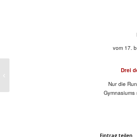
vom 17. b
Junior League
Drei d
(Debating) Runden 3&4
am 27. Januar 2017
Nur die Run
Gymnasiums mi
Eintrag teilen