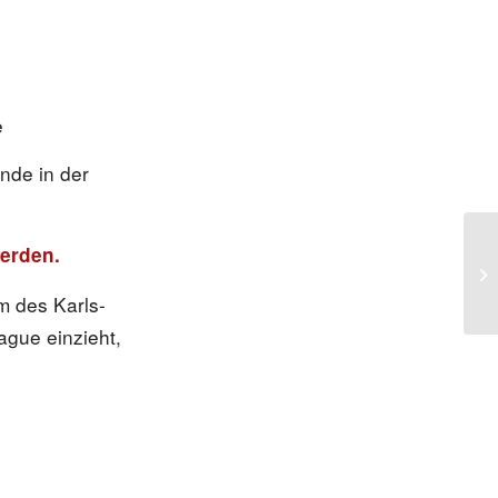
e
nde in der
werden.
m des Karls-
ague einzieht,