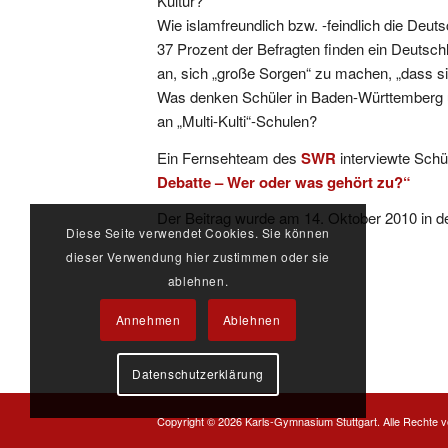
Kultur?
Wie islamfreundlich bzw. -feindlich die Deuts
37 Prozent der Befragten finden ein Deutsc
an, sich „große Sorgen“ zu machen, „dass sic
Was denken Schüler in Baden-Württemberg üb
an „Multi-Kulti“-Schulen?
Ein Fernsehteam des
SWR
interviewte Sch
Debatte – Wer oder was gehört zu?“
Der Beitrag wurde am 14. Oktober 2010 in 
Diese Seite verwendet Cookies. Sie können
dieser Verwendung hier zustimmen oder sie
ablehnen.
Annehmen
Ablehnen
Datenschutzerklärung
Copyright ©
2026 Karls-Gymnasium Stuttgart. Alle Rechte v