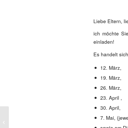
Liebe Eltern, 
ich möchte Si
einladen!
Es handelt sic
12. März,
19. März,
26. März,
23. April ,
30. April,
7. Mai, (jew
Pink Shirt Day am
25.02.2026
sowie am Die