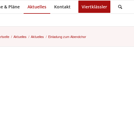
e & Pläne
Aktuelles
Kontakt
Viertklässler
rtseite
/
Aktuelles
/
Aktuelles
/
Einladung zum Abendchor