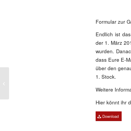
Formular zur G
Endlich ist da
der 1. März 20
wurden. Danach
dass Eure E-Ma
über den genau
1. Stock.
Schule als Staat – was
ist das?
Weitere Inform
Hier könnt ihr
Download