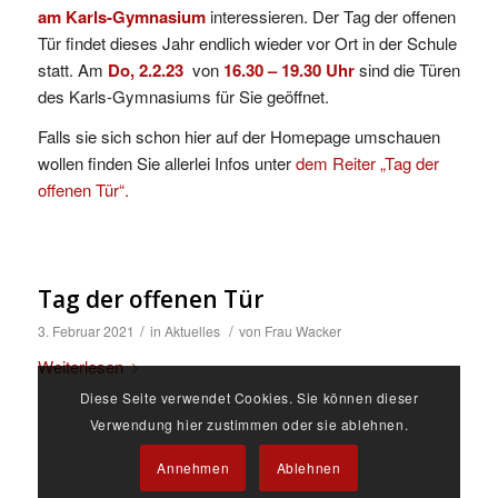
am Karls-Gymnasium
interessieren. Der Tag der offenen
Tür findet dieses Jahr endlich wieder vor Ort in der Schule
statt. Am
Do, 2.2.23
von
16.30 – 19.30 Uhr
sind die Türen
des Karls-Gymnasiums für Sie geöffnet.
Falls sie sich schon hier auf der Homepage umschauen
wollen finden Sie allerlei Infos unter
dem Reiter „Tag der
offenen Tür“.
Tag der offenen Tür
/
/
3. Februar 2021
in
Aktuelles
von
Frau Wacker
Weiterlesen
Diese Seite verwendet Cookies. Sie können dieser
Verwendung hier zustimmen oder sie ablehnen.
Annehmen
Ablehnen