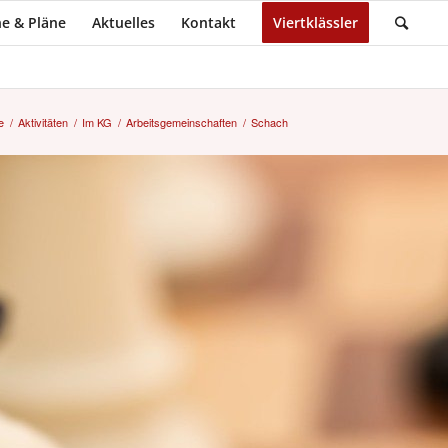
e & Pläne
Aktuelles
Kontakt
Viertklässler
e
/
Aktivitäten
/
Im KG
/
Arbeitsgemeinschaften
/
Schach