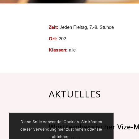
Zeit:
Jeden Freitag, 7.-8. Stunde
Ort:
202
Klassen:
alle
AKTUELLES
Diese Seite verwendet Cookies. Sie können
Württembergischer Vize-M
dieser Verwendung hier zustimmen oder sie
ablehnen.
/
25. März 2011