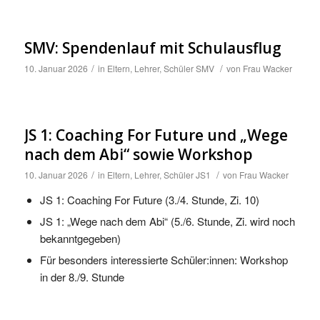
SMV: Spendenlauf mit Schulausflug
/
/
10. Januar 2026
in
Eltern
,
Lehrer
,
Schüler
SMV
von
Frau Wacker
JS 1: Coaching For Future und „Wege
nach dem Abi“ sowie Workshop
/
/
10. Januar 2026
in
Eltern
,
Lehrer
,
Schüler
JS1
von
Frau Wacker
JS 1: Coaching For Future (3./4. Stunde, Zi. 10)
JS 1: „Wege nach dem Abi“ (5./6. Stunde, Zi. wird noch
bekanntgegeben)
Für besonders interessierte Schüler:innen: Workshop
in der 8./9. Stunde