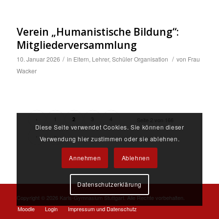
Verein „Humanistische Bildung“:
Mitgliederversammlung
/
/
10. Januar 2026
in
Eltern
,
Lehrer
,
Schüler
Organisation
von
Frau
Wacker
‹
1
3
4
2
Seite 2 von 166
Diese Seite verwendet Cookies. Sie können dieser
›
»
Verwendung hier zustimmen oder sie ablehnen.
Annehmen
Ablehnen
Datenschutzerklärung
Copyright ©
2026 Karls-Gymnasium Stuttgart. Alle Rechte vorbehalten.
Moodle
Login
Impressum und Datenschutz