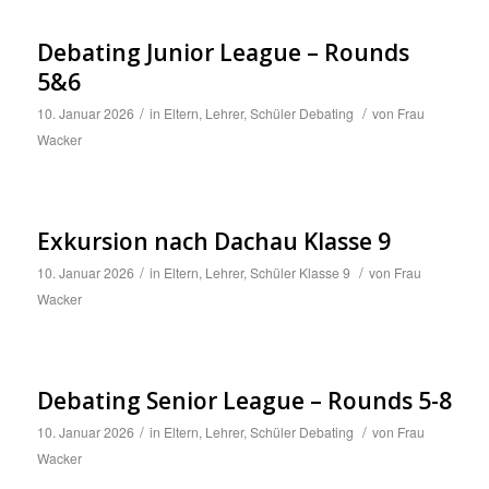
Debating Junior League – Rounds
5&6
/
/
10. Januar 2026
in
Eltern
,
Lehrer
,
Schüler
Debating
von
Frau
Wacker
Exkursion nach Dachau Klasse 9
/
/
10. Januar 2026
in
Eltern
,
Lehrer
,
Schüler
Klasse 9
von
Frau
Wacker
Debating Senior League – Rounds 5-8
/
/
10. Januar 2026
in
Eltern
,
Lehrer
,
Schüler
Debating
von
Frau
Wacker