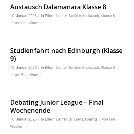
Austausch Dalamanara Klasse 8
/
10. Januar 2026
in
Eltern
,
Lehrer
,
Schüler
Austausch
,
Klasse 8
/
von
Frau Wacker
Studienfahrt nach Edinburgh (Klasse
9)
/
10. Januar 2026
in
Eltern
,
Lehrer
,
Schüler
Austausch
,
Klasse 9
/
von
Frau Wacker
Debating Junior League – Final
Wochenende
/
/
10. Januar 2026
in
Eltern
,
Lehrer
,
Schüler
Debating
von
Frau
Wacker