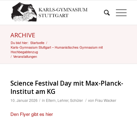
ARCHIVE
Du bist hier:
Startseite
/
Karls-Gymnasium Stuttgart – Humanistisches Gymnasium mit
Hochbegabtenzug
/
Veranstaltungen
Science Festival Day mit Max-Planck-
Institut am KG
/
/
10. Januar 2026
in
Eltern
,
Lehrer
,
Schüler
von
Frau Wacker
Den Flyer gibt es hier