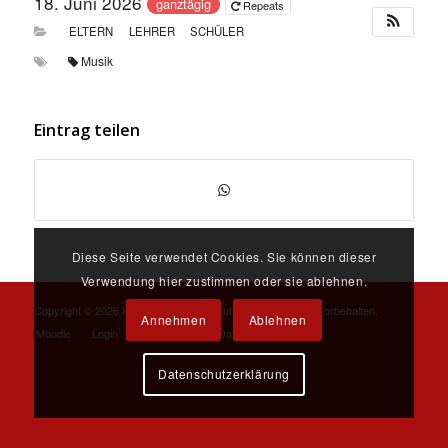
18. Juni 2026
ganztägig
Repeats
ELTERN
LEHRER
SCHÜLER
Musik
Eintrag teilen
Diese Seite verwendet Cookies. Sie können dieser
Verwendung hier zustimmen oder sie ablehnen.
Copyright ©
2026 Karls-Gymnasium Stuttgart. Alle Rechte vorbehalten.
Annehmen
Ablehnen
Moodle
Login
Impressum und Datenschutz
Datenschutzerklärung