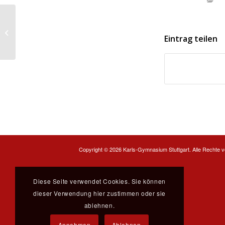
Studieninformationstag der
Hochschulen für die JS 1 und JS 2
Eintrag teilen
Copyright ©
2026 Karls-Gymnasium Stuttgart. Alle Rechte v
Diese Seite verwendet Cookies. Sie können
dieser Verwendung hier zustimmen oder sie
ablehnen.
Annehmen
Ablehnen