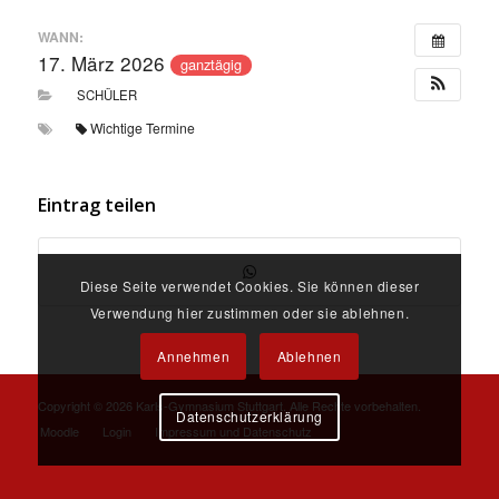
WANN:
17. März 2026
ganztägig
SCHÜLER
Wichtige Termine
Eintrag teilen
Diese Seite verwendet Cookies. Sie können dieser
Verwendung hier zustimmen oder sie ablehnen.
Annehmen
Ablehnen
Copyright ©
2026 Karls-Gymnasium Stuttgart. Alle Rechte vorbehalten.
Datenschutzerklärung
Moodle
Login
Impressum und Datenschutz