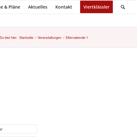
e & Pläne
Aktuelles
Kontakt
Viertklässler
Du bist hier:
Startseite
/
Veranstaltungen
/
Elternabende 1
er