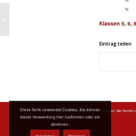
Externes mündliches Graecum am
Klassen 5, 6, 
KG
Eintrag teilen
Diese Seite verwendet Cookies. Sie können
Copyright ©
2026 Karls-Gymnasium Stuttgart. Alle Rechte v
dieser Verwendung hier zustimmen oder sie
ablehnen.
Annehmen
Ablehnen