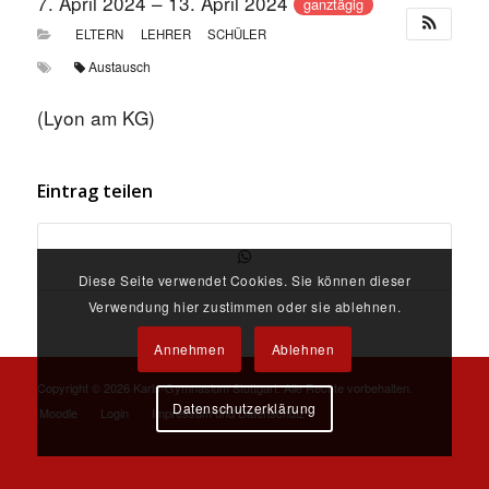
7. April 2024 – 13. April 2024
ganztägig
ELTERN
LEHRER
SCHÜLER
Austausch
(Lyon am KG)
Eintrag teilen
Diese Seite verwendet Cookies. Sie können dieser
Verwendung hier zustimmen oder sie ablehnen.
Annehmen
Ablehnen
Copyright ©
2026 Karls-Gymnasium Stuttgart. Alle Rechte vorbehalten.
Datenschutzerklärung
Moodle
Login
Impressum und Datenschutz